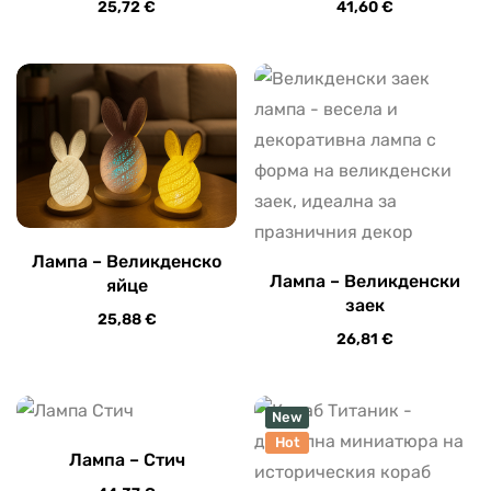
25,72
€
41,60
€
Лампа – Великденско
Лампа – Великденски
яйце
заек
25,88
€
26,81
€
New
Hot
Лампа – Стич