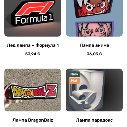
Лед лампа – Формула 1
Лампа аниме
53,94
€
36,05
€
New
Hot
Лампа DragonBalz
Лампа парадокс