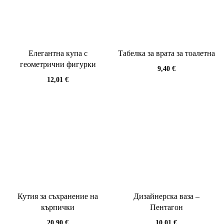
Елегантна купа с
Табелка за врата за тоалетна
геометрични фигурки
9,40
€
12,01
€
Кутия за съхранение на
Дизайнерска ваза –
кърпички
Пентагон
20,90
€
10,01
€