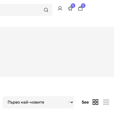
0
0
See