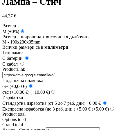
Лампа – Стич
44,37
€
Размер
M
(+0%)
Размер = широчина
x
височина
x
дълбочина
M - 190x230x35mm
Всички размери са в
милиметри
!
Tип лампа
С батерии
С кабел
ProductLink
Подаръчна опаковка
без (+0,00 €)
със (+10,00 €)
(+10,00 €)
Изработка
Стандартна изработка (от 5 до 7 раб. дни) +0,00 €
Експресна изработка (до 3 раб. дни ) +5,00 €
(+5,00 €)
Product total
Options total
Grand total