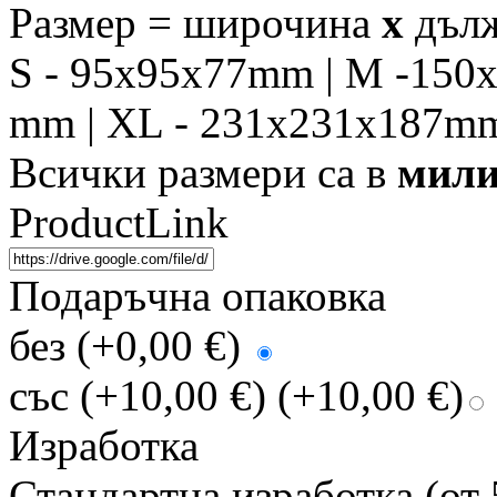
Размер = широчина
x
дъл
S - 95x95x77mm | M -150
mm | XL - 231x231x187m
Всички размери са в
мили
ProductLink
Подаръчна опаковка
без (+0,00 €)
със (+10,00 €)
(+10,00 €)
Изработка
Стандартна изработка (от 