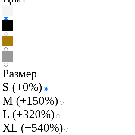
Размер
S
(+0%)
M
(+150%)
L
(+320%)
XL
(+540%)