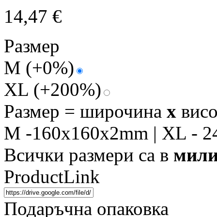
14,47
€
Размер
M
(+0%)
XL
(+200%)
Размер = широчина
x
вис
M -160x160x2mm | XL - 
Всички размери са в
мили
ProductLink
Подаръчна опаковка