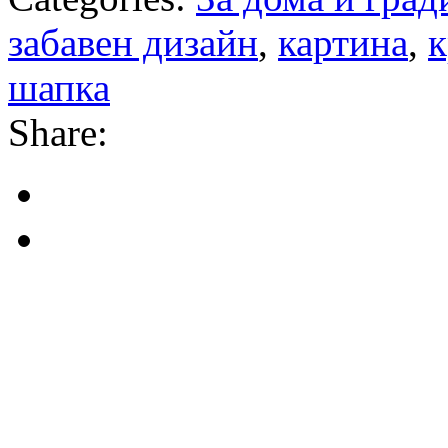
забавен дизайн
,
картинa
,
к
шапка
Share: