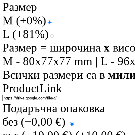
Размер
M
(+0%)
L
(+81%)
Размер = широчина
x
вис
M - 80x77x77 mm | L - 9
Всички размери са в
мили
ProductLink
Подаръчна опаковка
без (+0,00 €)