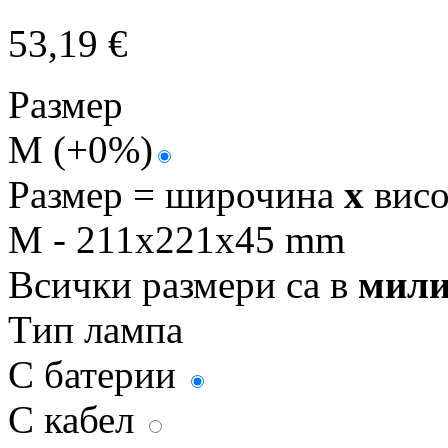
53,19
€
Размер
M
(+0%)
Размер = широчина
x
вис
M - 211x221x45 mm
Всички размери са в
мили
Tип лампа
С батерии
С кабел