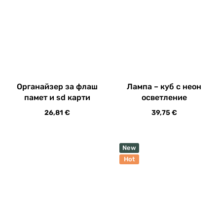
Органайзер за флаш
памет и sd карти
26,81
€
Лампа – куб с неон
осветление
39,75
€
New
Hot
Лампа – Стич
Лампа Раковина
44,37
€
54,83
€