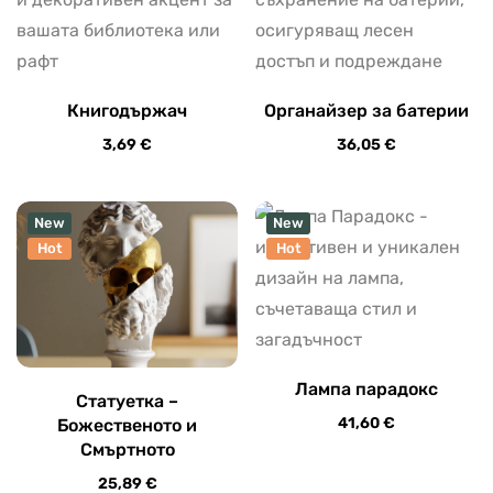
Книгодържач
Органайзер за батерии
3,69
€
36,05
€
New
New
Hot
Hot
Лампа парадокс
Статуетка –
41,60
€
Божественото и
Смъртното
25,89
€