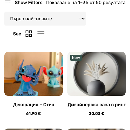
Show Filters
Показване на 1–35 от 50 резултата
See
New
Декорация – Стич
Дизайнерска ваза с ринг
61,90
€
20,03
€