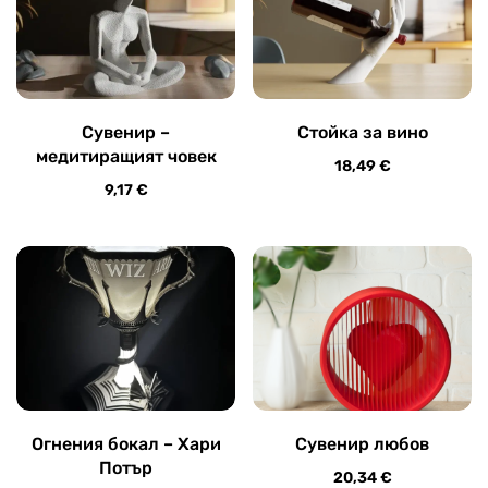
Сувенир –
Стойка за вино
медитиращият човек
18,49
€
9,17
€
Огнения бокал – Хари
Сувенир любов
Потър
20,34
€