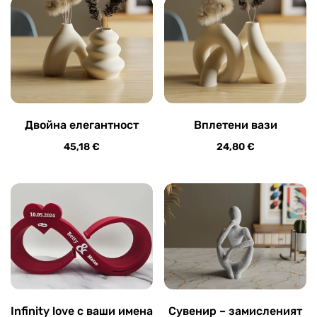
Двойна елегантност
Вплетени вази
45,18
€
24,80
€
Infinity love с ваши имена
Сувенир – замисленият