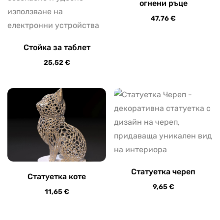
огнени ръце
47,76
€
Стойка за таблет
25,52
€
Статуетка череп
Статуетка коте
9,65
€
11,65
€