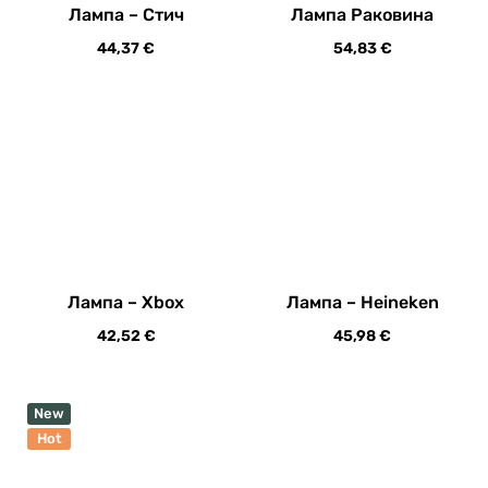
Лампа – Xbox
Лампа – Heineken
42,52
€
45,98
€
New
Hot
Декоративна лампа –
Моливник
Титаник
12,01
€
42,52
€