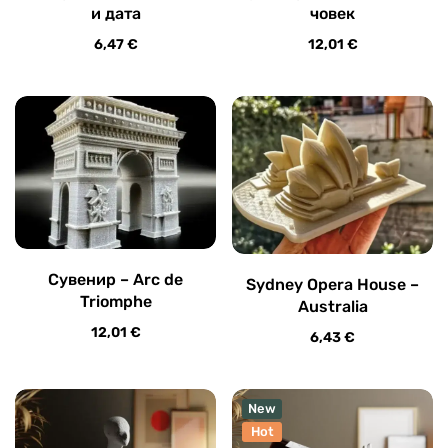
и дата
човек
6,47
€
12,01
€
Сувенир – Arc de
Sydney Opera House –
Triomphe
Australia
12,01
€
6,43
€
New
Hot