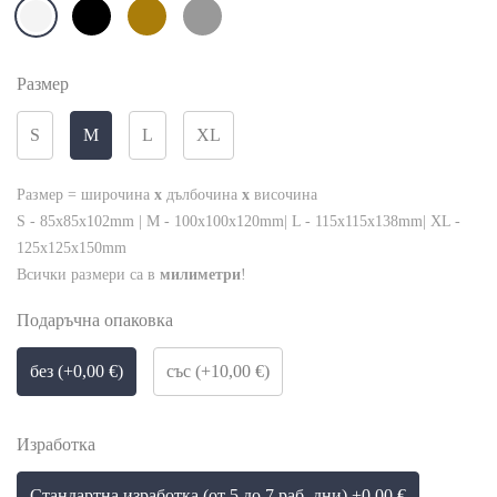
Размер
S
M
L
XL
Размер = широчина
x
дълбочина
x
височина
S - 85x85x102mm | M - 100x100x120mm| L - 115x115x138mm| XL -
125x125x150mm
Всички размери са в
милиметри
!
Подаръчна опаковка
без (+0,00 €)
със (+10,00 €)
Изработка
Стандартна изработка (от 5 до 7 раб. дни) +0,00 €