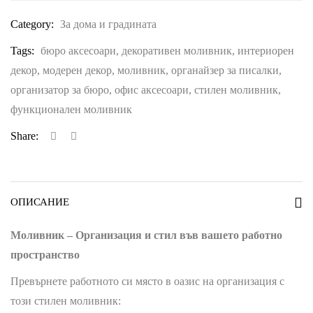
Category:
За дома и градината
Tags:
бюро аксесоари
,
декоративен моливник
,
интериорен
декор
,
модерен декор
,
моливник
,
органайзер за писалки
,
организатор за бюро
,
офис аксесоари
,
стилен моливник
,
функционален моливник
Share:
ОПИСАНИЕ
Моливник – Организация и стил във вашето работно
пространство
Превърнете работното си място в оазис на организация с
този стилен моливник: