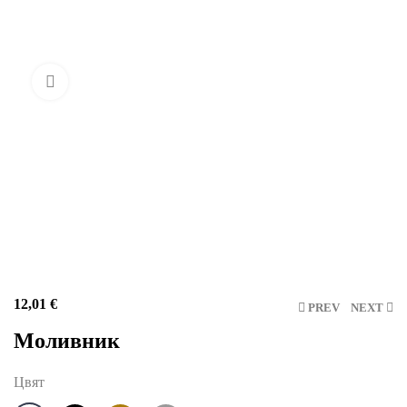
Click to enlarge
12,01
€
PREV
NEXT
Моливник
Цвят