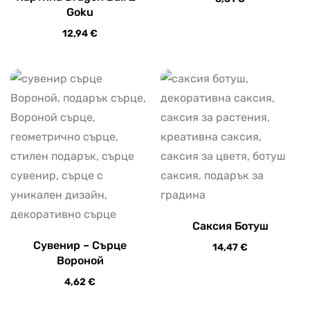
Goku
12,94
€
Саксия Ботуш
Сувенир – Сърце
14,47
€
Вороной
4,62
€