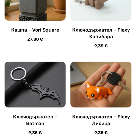
Кашпа – Vori Square
Ключодържател – Flexy
Капибара
27,80
€
9,35
€
Ключодържател –
Ключодържател – Flexy
Batman
Лисица
9,35
€
9,35
€