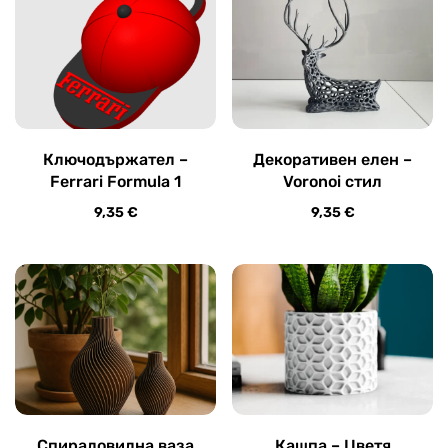
Ключодържател –
Декоративен елен –
Ferrari Formula 1
Voronoi стил
9,35
€
9,35
€
Спираловидна ваза
Кашпа – Цветя