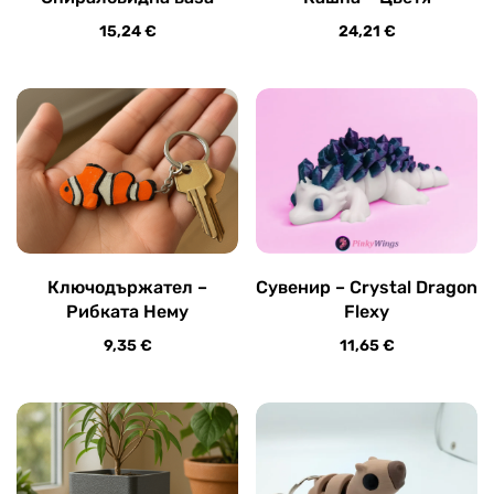
15,24
€
24,21
€
Ключодържател –
Сувенир – Crystal Dragon
Рибката Нему
Flexy
9,35
€
11,65
€