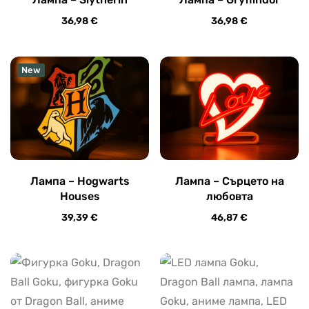
36,98
€
36,98
€
New
Лампа – Hogwarts
Лампа – Сърцето на
Houses
любовта
39,39
€
46,87
€