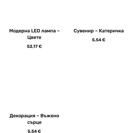
Сувенир – Катеричка
5,54
€
Модерна LED лампа –
Цвете
52,17
€
Декорация – Въжено
сърце