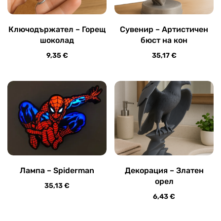
Ключодържател – Горещ
Сувенир – Артистичен
шоколад
бюст на кон
9,35
€
35,17
€
Лампа – Spiderman
Декорация – Златен
орел
35,13
€
6,43
€