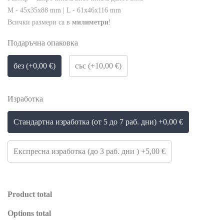
M - 45x35x88 mm | L - 61x46x116 mm
Всички размери са в
милиметри
!
Подаръчна опаковка
без (+0,00 €)
със (+10,00 €)
Изработка
Стандартна изработка (от 5 до 7 раб. дни) +0,00 €
Експресна изработка (до 3 раб. дни ) +5,00 €
Product total
Options total