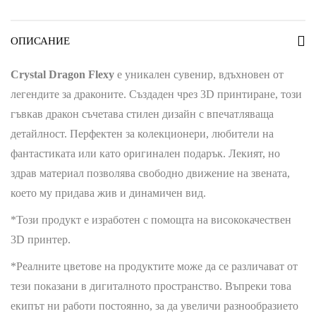
ОПИСАНИЕ
Crystal Dragon Flexy
е уникален сувенир, вдъхновен от
легендите за драконите. Създаден чрез 3D принтиране, този
гъвкав дракон съчетава стилен дизайн с впечатляваща
детайлност. Перфектен за колекционери, любители на
фантастиката или като оригинален подарък. Лекият, но
здрав материал позволява свободно движение на звената,
което му придава жив и динамичен вид.
*Този продукт е изработен с помощта на висококачествен
3D принтер.
*Реалните цветове на продуктите може да се различават от
тези показани в дигиталното пространство. Въпреки това
екипът ни работи постоянно, за да увеличи разнообразието