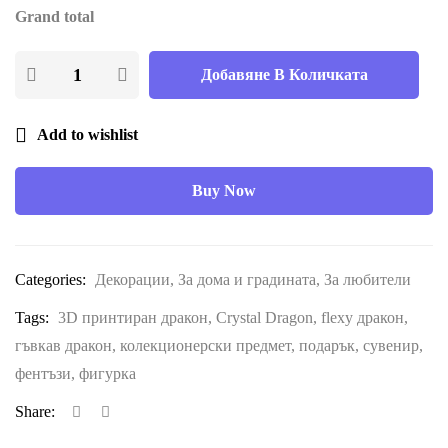
Grand total
Добавяне В Количката
Add to wishlist
Buy Now
Categories:
Декорации
,
За дома и градината
,
За любители
Tags:
3D принтиран дракон
,
Crystal Dragon
,
flexy дракон
,
гъвкав дракон
,
колекционерски предмет
,
подарък
,
сувенир
,
фентъзи
,
фигурка
Share: