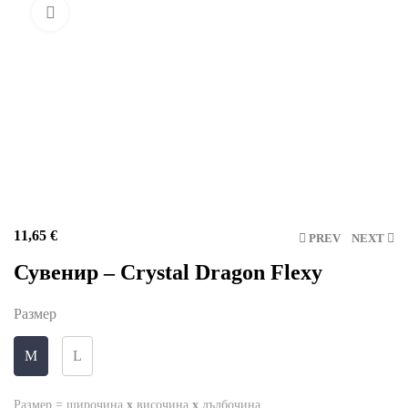
Click to enlarge
11,65
€
PREV
NEXT
Сувенир – Crystal Dragon Flexy
Размер
M
L
Размер = широчина
x
височина
x
дълбочина