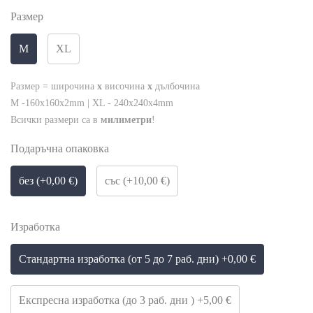
Размер
M
XL
Размер = широчина
x
височина
x
дълбочина
M -160x160x2mm | XL - 240x240x4mm
Всички размери са в
милиметри
!
Подаръчна опаковка
без (+0,00 €)
със (+10,00 €)
Изработка
Стандартна изработка (от 5 до 7 раб. дни) +0,00 €
Експресна изработка (до 3 раб. дни ) +5,00 €