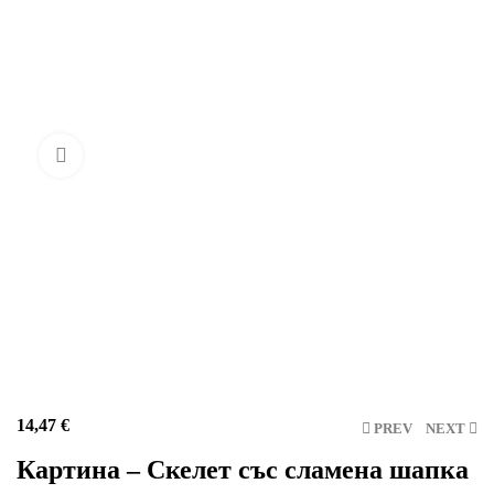
Click to enlarge
14,47
€
PREV
NEXT
Картина – Скелет със сламена шапка