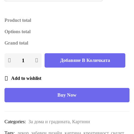
Product total
Options total
Grand total
Добавяне В Количката
Add to wishlist
Buy Now
Categories:
За дома и градината
,
Картини
Tags:
декор
,
забавен дизайн
,
картинa
,
креативност
,
скелет
,