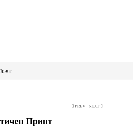
Принт
PREV
NEXT
тичен Принт