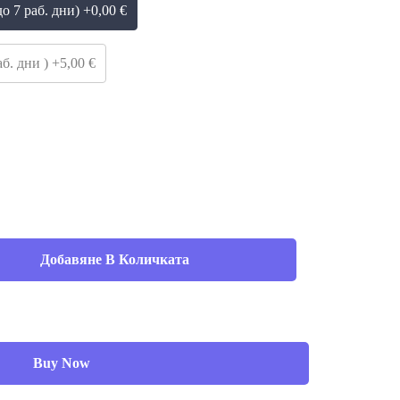
о 7 раб. дни) +0,00 €
б. дни ) +5,00 €
Добавяне В Количката
Buy Now