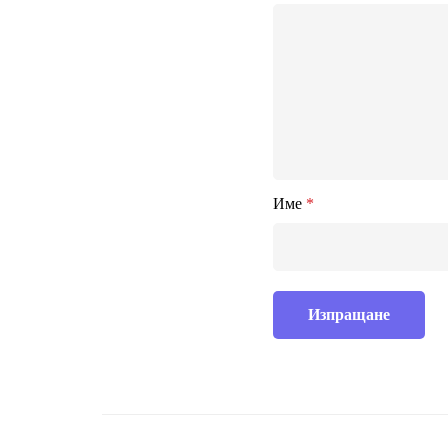
Име
*