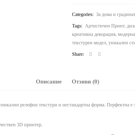
Categories:
За дома и градина
Tags:
Артистичен Принт
,
диз
креативна декорация
,
модерна
текстурен модел
,
уникален ст
Share:
Описание
Отзиви (0)
никални релефни текстури и нестандартна форма. Перфектна е з
ачествен 3D принтер.