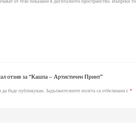
ичават от тези показани в дигиталното пространство. Въпреки то
сал отзив за “Кашпа – Артистичен Принт”
 да бъде публикуван.
Задължителните полета са отбелязани с
*