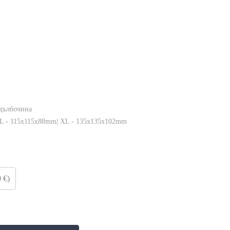
дълбочина
 L - 115x115x88mm| XL - 135x135x102mm
 €)