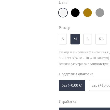
Цвят
Размер
S
M
L
XL
Размер = широчина
x
височина
x
S - 95x95x74| M - 105x105x80mm|
Всички размери са в
милиметри
!
Подаръчна опаковка
без (+0,00 €)
със (+10,00
Изработка