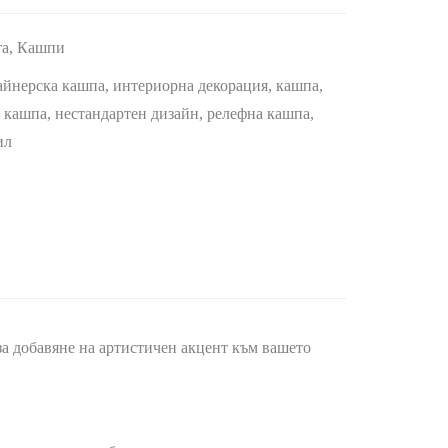
та
,
Кашпи
айнерска кашпа
,
интериорна декорация
,
кашпа
,
 кашпа
,
нестандартен дизайн
,
релефна кашпа
,
ил
а добавяне на артистичен акцент към вашето