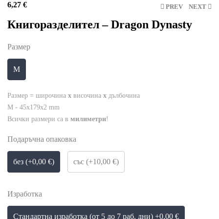
6,27
€
PREV
NEXT
Книгоразделител – Dragon Dynasty
Размер
M
Размер = широчина
x
височина
x
дълбочина
M - 45x179x2 mm
Всички размери са в
милиметри
!
Подаръчна опаковка
без (+0,00 €)
със (+10,00 €)
Изработка
Стандартна изработка (от 5 до 7 раб. дни) +0,00 €