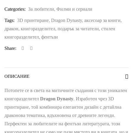
Categories:
За любители
,
Филми и сериали
Tags:
3D принтиране
,
Dragon Dynasty
,
аксесоар за книги
,
дракон
,
книгоразделител
,
подарък за читатели
,
стилен
книгоразделител
,
фентъзи
Share:
ОПИСАНИЕ
Потопете се в света на митичните създания с този уникален
книгоразделител
Dragon Dynasty
. Изработен чрез 3D
принтиране, той комбинира елегантен дизайн с детайлна
драконова тематика, вдъхновена от древните легенди.
Перфектен за любителите на фентъзи литературата, този
книгоразделител не само ще пази мястото ви в книгата, но и