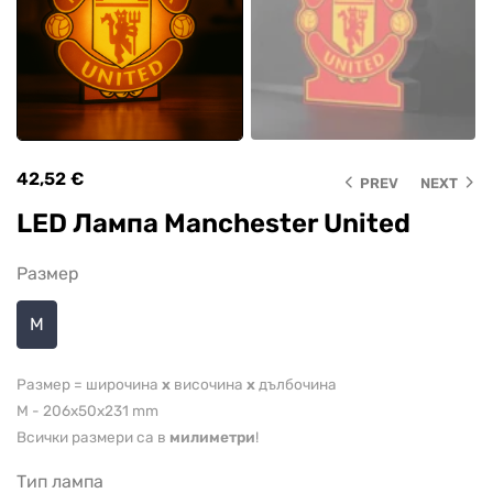
42,52
€
PREV
NEXT
LED Лампа Manchester United
Размер
M
Размер = широчина
x
височина
x
дълбочина
M - 206x50x231 mm
Всички размери са в
милиметри
!
Tип лампа