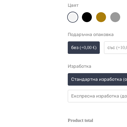
Цвят
Подаръчна опаковка
без (+0,00 €)
със (+10,
Изработка
Стандартна изработка (от 
Експресна изработка (до 3
Product total