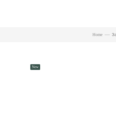
Home
З
New