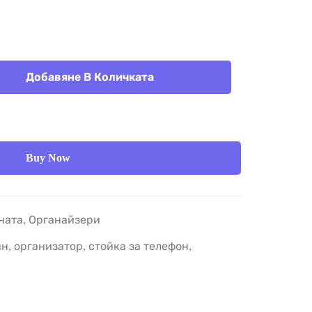
Добавяне В Количката
Buy Now
ната
,
Органайзери
йн
,
организатор
,
стойка за телефон
,