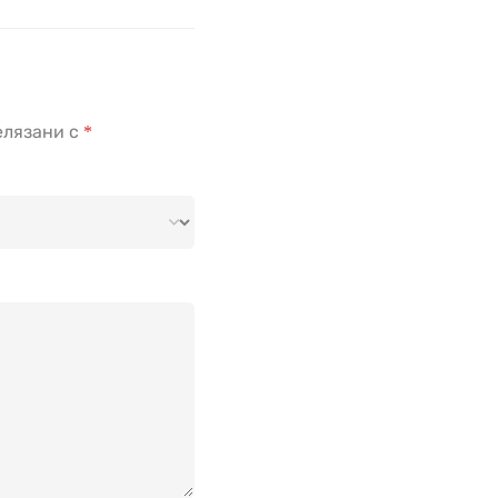
елязани с
*