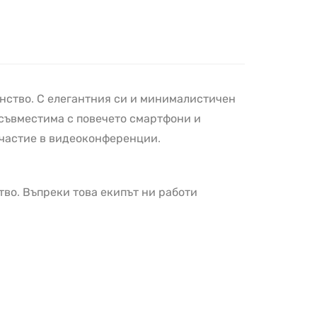
анство. С елегантния си и минималистичен
е съвместима с повечето смартфони и
участие в видеоконференции.
тво. Въпреки това екипът ни работи