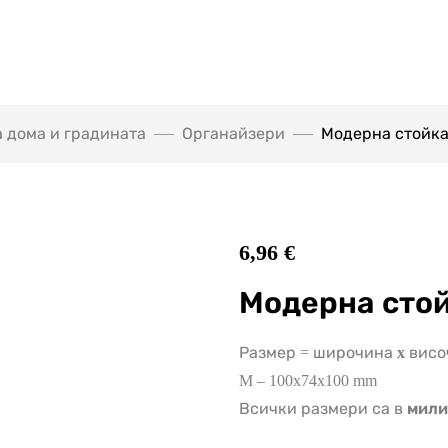
а дома и градината
Органайзери
Модерна стойка
6,96
€
Модерна стой
Размер = широчина
x
висо
M – 100x74x100 mm
Всички размери са в
мили