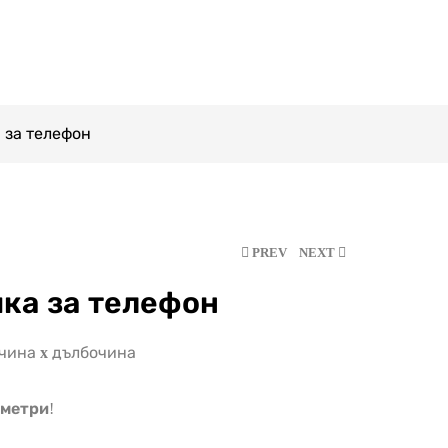
 за телефон
PREV
NEXT
ка за телефон
чина
x
дълбочина
метри
!