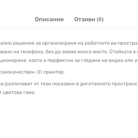
Описание
Отзиви (0)
еално решение за организиране на работното ви простр
зване на телефона, без да заема много място. Стойката 
циониране, което е перфектно за гледане на видеа или 
исококачествен 3D принтер.
е различават от тези показани в дигиталното пространс
т цветова гама.