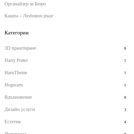
Органайзер за Бюро
Кашпа – Любовни ръце
Категории
3D принтиране
8
Harry Potter
1
HaruTheme
1
Hogwarts
1
Вдъхновение
8
Дизайн услуги
3
Естетик
4
Интересно