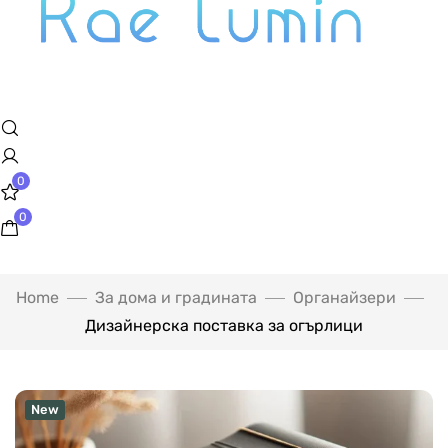
0
0
Home
За дома и градината
Органайзери
Дизайнерска поставка за огърлици
New