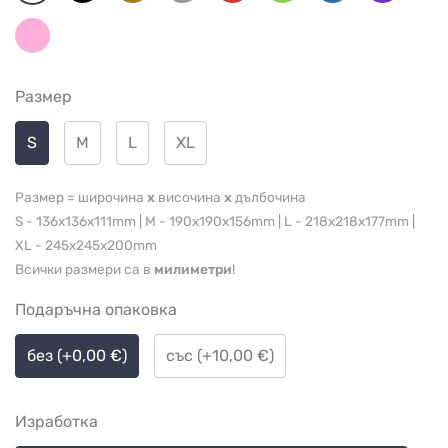
Размер
S
M
L
XL
Размер = широчина
x
височина
x
дълбочина
S - 136x136x111mm | M - 190x190x156mm | L - 218x218x177mm |
XL - 245x245x200mm
Всички размери са в
милиметри
!
Подаръчна опаковка
без (+0,00 €)
със (+10,00 €)
Изработка