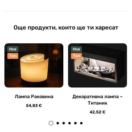
Още продукти, които ще ти харесат
Нов
Нов
Топ
Топ
Лампа Раковина
Декоративна лампа –
Титаник
54,83
€
42,52
€