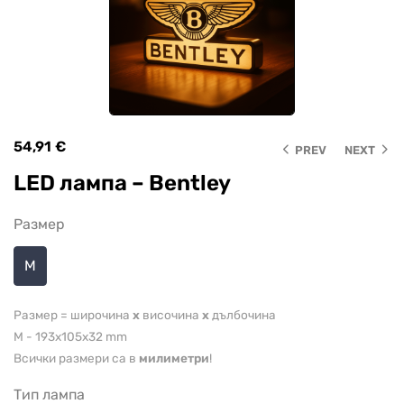
54,91
€
PREV
NEXT
LED лампа – Bentley
Размер
M
Размер = широчина
x
височина
x
дълбочина
M - 193x105x32 mm
Всички размери са в
милиметри
!
Tип лампа