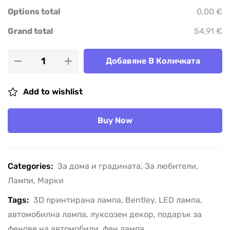
Options total
0,00 €
Grand total
54,91 €
Добавяне В Количката
Add to wishlist
Buy Now
Categories:
За дома и градината
,
За любители
,
Лампи
,
Марки
Tags:
3D принтирана лампа
,
Bentley
,
LED лампа
,
автомобилна лампа
,
луксозен декор
,
подарък за
фенове на автомобили
,
фен лампа