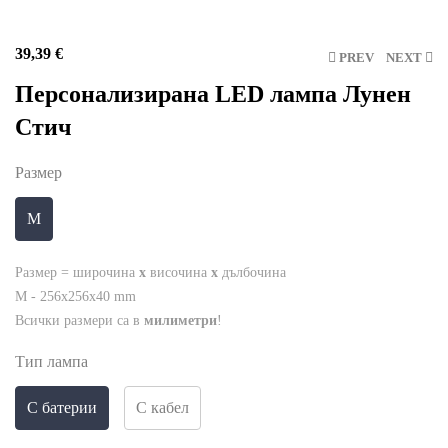
39,39
€
PREV
NEXT
Персонализирана LED лампа Лунен
Стич
Размер
M
Размер = широчина
x
височина
x
дълбочина
M - 256x256x40 mm
Всички размери са в
милиметри
!
Tип лампа
С батерии
С кабел