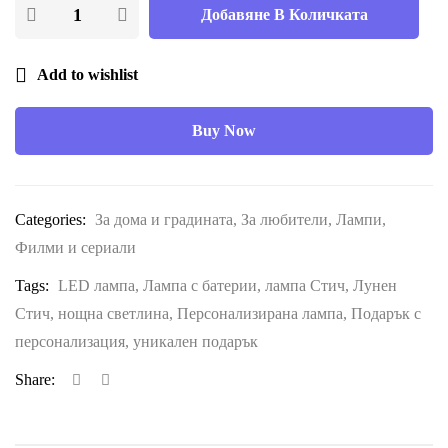
Добавяне В Количката
Add to wishlist
Buy Now
Categories:
За дома и градината
,
За любители
,
Лампи
,
Филми и сериали
Tags:
LED лампа
,
Лампа с батерии
,
лампа Стич
,
Лунен
Стич
,
нощна светлина
,
Персонализирана лампа
,
Подарък с
персонализация
,
уникален подарък
Share: