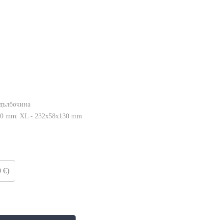
дълбочина
00 mm| XL - 232x58x130 mm
 €)