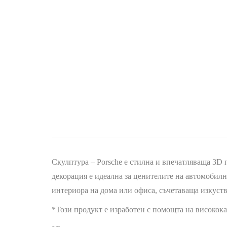
Скулптура – Porsche е стилна и впечатляваща 3D 
декорация е идеална за ценителите на автомобилн
интериора на дома или офиса, съчетаваща изкуств
*Този продукт е изработен с помощта на високок