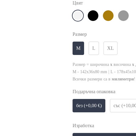
Цвят
Размер
M
L
XL
Размер = широчина
x
височина
x
M - 142x36x80 mm | L - 178x45x1
Всички размери са в
милиметри
!
Подаръчна опаковка
без (+0,00 €)
със (+10,00
Изработка