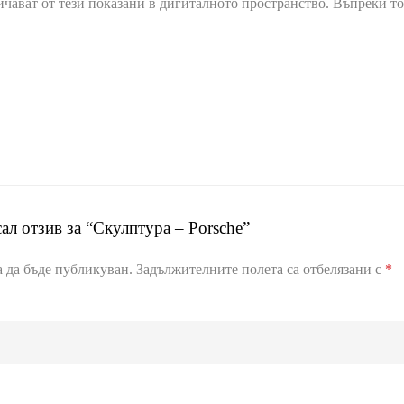
ичават от тези показани в дигиталното пространство. Въпреки то
ал отзив за “Скулптура – Porsche”
 да бъде публикуван.
Задължителните полета са отбелязани с
*