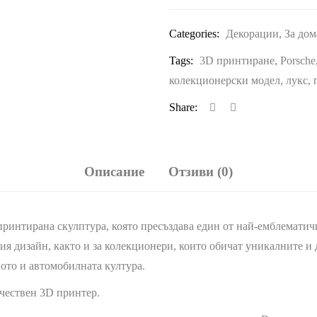
Categories:
Декорации
,
За дом
Tags:
3D принтиране
,
Porsche
колекционерски модел
,
лукс
,
Share:
Описание
Отзиви (0)
принтирана скулптура, която пресъздава един от най-емблематичн
ия дизайн, както и за колекционери, които обичат уникалните и
ото и автомобилната култура.
ачествен 3D принтер.