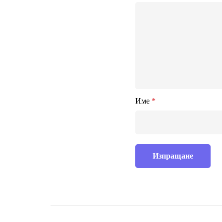
Име
*