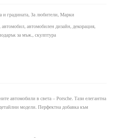
а и градината
,
За любители
,
Марки
,
автомобил
,
автомобилен дизайн
,
декорация
,
подарък за мъж.
,
скулптура
ите автомобили в света – Porsche. Тази елегантна
 детайлни модели. Перфектна добавка към