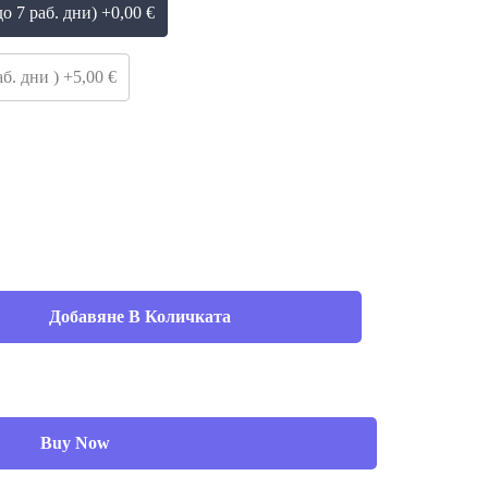
о 7 раб. дни) +0,00 €
б. дни ) +5,00 €
Добавяне В Количката
Buy Now