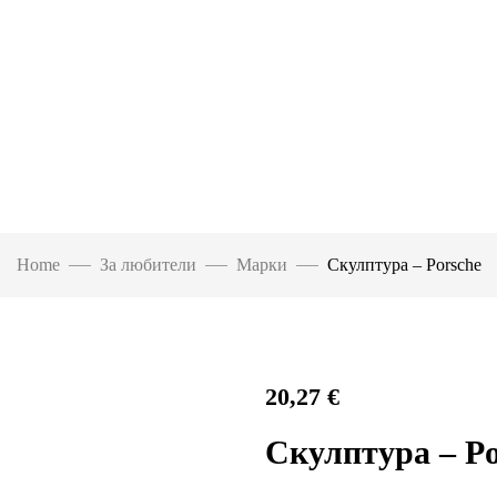
Home
За любители
Марки
Скулптура – Porsche
20,27
€
Скулптура – Po